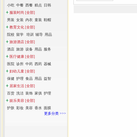
小吃
中餐
西餐
糕点
日韩
服装时尚
[全部]
男装
女装
内衣
童装
鞋帽
教育文化
[全部]
院校
留学
培训
辅导
用品
旅游酒店
[全部]
酒店
旅游
设备
用品
服务
医疗健康
[全部]
医院
诊所
中药
西药
器械
妇幼儿童
[全部]
保健
护理
食品
用品
益智
居家生活
[全部]
百货
洗洁
装饰
家俱
护理
娱乐美容
[全部]
护肤
彩妆
美容
香水
面膜
更多分类 >>>