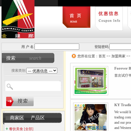
用 户 名:
登陆密码:
您所在位置：
首页
>>
加盟商家
>
搜索
search
Forever 
搜索类别:
首次试疗半价！ F
KY Tradi
We would li
商家区
产品区
trading com
|
and our pro
and Western
餐饮美食
[全部]