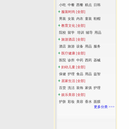
小吃
中餐
西餐
糕点
日韩
服装时尚
[全部]
男装
女装
内衣
童装
鞋帽
教育文化
[全部]
院校
留学
培训
辅导
用品
旅游酒店
[全部]
酒店
旅游
设备
用品
服务
医疗健康
[全部]
医院
诊所
中药
西药
器械
妇幼儿童
[全部]
保健
护理
食品
用品
益智
居家生活
[全部]
百货
洗洁
装饰
家俱
护理
娱乐美容
[全部]
护肤
彩妆
美容
香水
面膜
更多分类 >>>