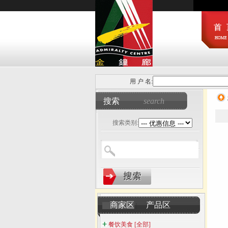
用 户 名:
搜索
search
搜索类别:
商家区
产品区
|
餐饮美食
[全部]