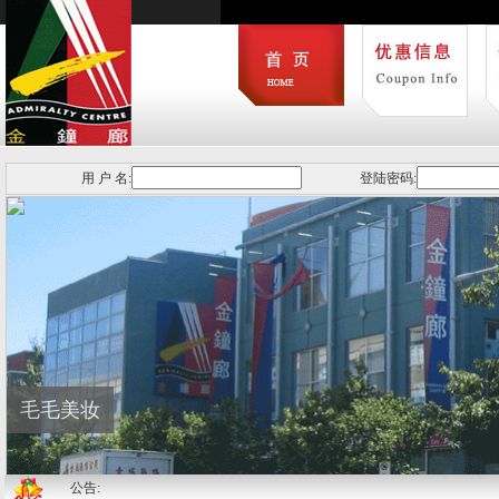
用 户 名:
登陆密码:
毛毛美妆
公告: