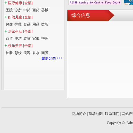
医疗健康
[全部]
医院
诊所
中药
西药
器械
综合信息
妇幼儿童
[全部]
保健
护理
食品
用品
益智
居家生活
[全部]
百货
洗洁
装饰
家俱
护理
娱乐美容
[全部]
护肤
彩妆
美容
香水
面膜
更多分类 >>>
商场简介
|
商场地图
|
联系我们
|
网站声
Copyright ©
Admi