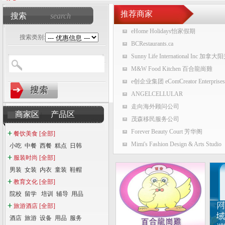
推荐商家
搜索
search
eHome Holidays怡家假期
搜索类别:
BCRestaurants.ca
Sunny Life International Inc 
M&W Food Kitchen 百合龍崗雞
e创企业集团 eComCreator Enterprises
ANGELCELLULAR
走向海外顾问公司
商家区
产品区
|
茂森移民服务公司
Forever Beauty Court 芳华阁
餐饮美食
[全部]
Mimi's Fashion Design & Arts Studio
小吃
中餐
西餐
糕点
日韩
服装时尚
[全部]
男装
女装
内衣
童装
鞋帽
教育文化
[全部]
院校
留学
培训
辅导
用品
旅游酒店
[全部]
酒店
旅游
设备
用品
服务