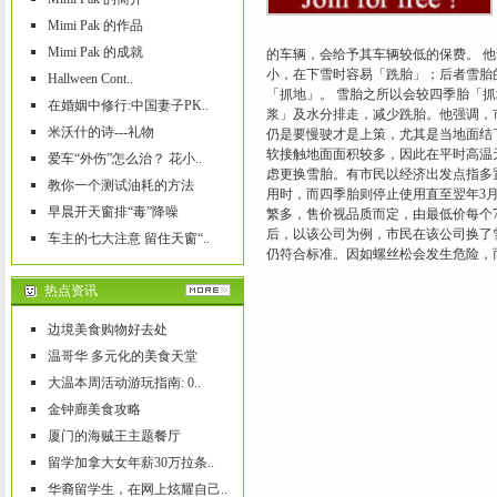
Mimi Pak 的作品
Mimi Pak 的成就
的车辆，会给予其车辆较低的保费。 
小，在下雪时容易「跣胎」；后者雪胎
Hallween Cont..
「抓地」。 雪胎之所以会较四季胎「
在婚姻中修行:中国妻子PK..
浆」及水分排走，减少跣胎。他强调，
米沃什的诗---礼物
仍是要慢驶才是上策，尤其是当地面结
软接触地面面积较多，因此在平时高温
爱车“外伤”怎么治？ 花小..
虑更换雪胎。有市民以经济出发点指多
教你一个测试油耗的方法
用时，而四季胎则停止使用直至翌年3
早晨开天窗排“毒”降噪
繁多，售价视品质而定，由最低价每个7
后，以该公司为例，市民在该公司换了雪
车主的七大注意 留住天窗“..
仍符合标准。因如螺丝松会发生危险，
热点资讯
边境美食购物好去处
温哥华 多元化的美食天堂
大温本周活动游玩指南: 0..
金钟廊美食攻略
厦门的海贼王主题餐厅
留学加拿大女年薪30万拉条..
华裔留学生，在网上炫耀自己..