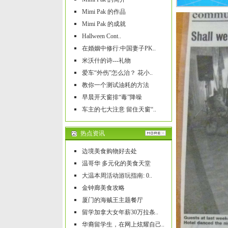
Mimi Pak 的作品
Mimi Pak 的成就
Hallween Cont..
在婚姻中修行:中国妻子PK..
米沃什的诗---礼物
爱车“外伤”怎么治？ 花小..
教你一个测试油耗的方法
早晨开天窗排“毒”降噪
车主的七大注意 留住天窗“..
热点资讯
边境美食购物好去处
温哥华 多元化的美食天堂
大温本周活动游玩指南: 0..
金钟廊美食攻略
厦门的海贼王主题餐厅
留学加拿大女年薪30万拉条..
华裔留学生，在网上炫耀自己..