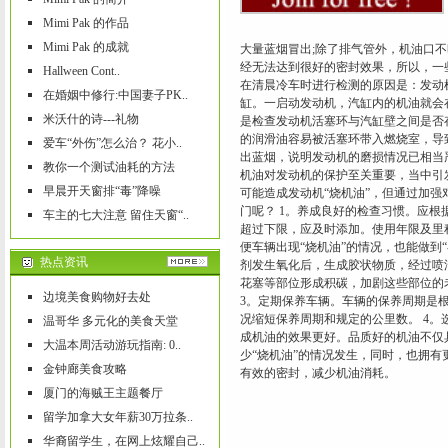
Mimi Pak 的作品
Mimi Pak 的成就
大量蓝烟冒出;除了排气管外，机油口不
经无法达到很好的密封效果，所以，一
Hallween Cont..
在清晨冷车时进行检测的原因是：发动
在婚姻中修行:中国妻子PK..
缸。一启动发动机，汽缸内的机油就会
米沃什的诗---礼物
是检查发动机活塞环与汽缸壁之间是否
的润滑油容易被活塞环带入燃烧室，导
爱车“外伤”怎么治？ 花小..
出蓝烟，说明发动机的磨损情况已相当
教你一个测试油耗的方法
机油对发动机的保护至关重要，当中引
早晨开天窗排“毒”降噪
可能造成发动机“烧机油”，但通过加
门呢？ 1。养成良好的检查习惯。应
车主的七大注意 留住天窗“..
超过下限，应及时添加。使用年限及里
便车辆出现“烧机油”的情况，也能做到
热点资讯
剂发生氧化后，生成胶状物质，经过喷
花塞等部位形成积碳，加剧这些部位的老
边境美食购物好去处
3。定期保养车辆。车辆的保养周期是
况缩短保养周期和规定的公里数。 4
温哥华 多元化的美食天堂
成机油的效果更好。品质好的机油不仅
大温本周活动游玩指南: 0..
少“烧机油”的情况发生，同时，也拥
金钟廊美食攻略
有效的密封，减少机油消耗。
厦门的海贼王主题餐厅
留学加拿大女年薪30万拉条..
华裔留学生，在网上炫耀自己..